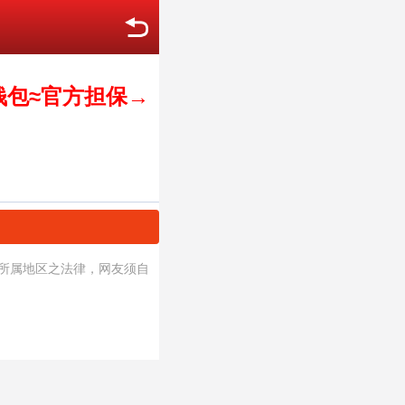
O钱包≈官方担保→
犯所属地区之法律，网友须自