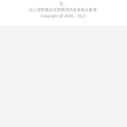
任。
以上资料载自互联网谨供友友娱乐参考!
Copyright @ 2006 - 2021