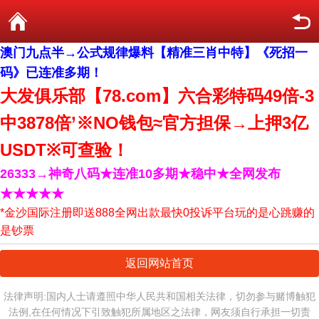
澳门九点半→公式规律爆料【精准三肖中特】《死招一
码》已连准多期！
大发俱乐部【78.com】六合彩特码49倍-3
中3878倍’※NO钱包≈官方担保→上押3亿
USDT※可查验！
26333→神奇八码★连准10多期★稳中★全网发布
★★★★★
*金沙国际注册即送888全网出款最快0投诉平台玩的是心跳赚的
是钞票
返回网站首页
法律声明:国内人士请遵照中华人民共和国相关法律，切勿参与赌博触犯
法例,在任何情况下引致触犯所属地区之法律，网友须自行承担一切责