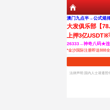
澳门九点半→公式规
大发俱乐部【78.
上押3亿USDT
26333→神奇八码
*金沙国际注册即送88
法律声明:国内人士请遵照